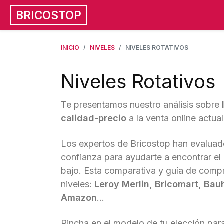
BRICOSTOP
INICIO
NIVELES
NIVELES ROTATIVOS
Niveles Rotativos
Te presentamos nuestro análisis sobre
calidad-precio
a la venta online actua
Los expertos de Bricostop han evaluad
confianza para ayudarte a encontrar el
bajo. Esta comparativa y guía de comp
niveles:
Leroy Merlin, Bricomart, Ba
Amazon
...
Pincha en el modelo de tu elección para