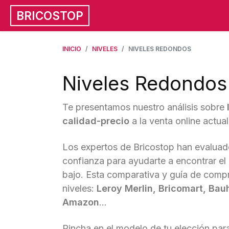
BRICOSTOP
INICIO
NIVELES
NIVELES REDONDOS
Niveles Redondos
Te presentamos nuestro análisis sobre
calidad-precio
a la venta online actua
Los expertos de Bricostop han evaluad
confianza para ayudarte a encontrar el
bajo. Esta comparativa y guía de comp
niveles:
Leroy Merlin, Bricomart, Ba
Amazon
...
Pincha en el modelo de tu elección para