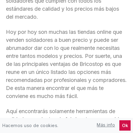
soldadores que cumplen con todos los
estándares de calidad y los precios más bajos
del mercado.
Hoy por hoy son muchas las tiendas online que
venden soldadores a buen precio y puede ser
abrumador dar con lo que realmente necesitas
entre tantos modelos y precios. Por suerte, una
de las principales ventajas de Bricostop es que
reune en un único listado las opciones más
recomendadas por profesionales y compradores.
De esta manera encontrar el que más te
conviene es mucho más fácil.
Aquí encontrarás solamente herramientas de
calidad procedentes de fabricantes reconocidos
Más info
Hacemos uso de cookies.
Ok
y podrás ver los precios más bajos y las mejores