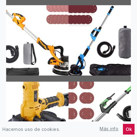
LIJADORAS DE PARED
KORMAN
LIJADORAS DE PARED
GRANDMA
Más info
Hacemos uso de cookies.
Ok