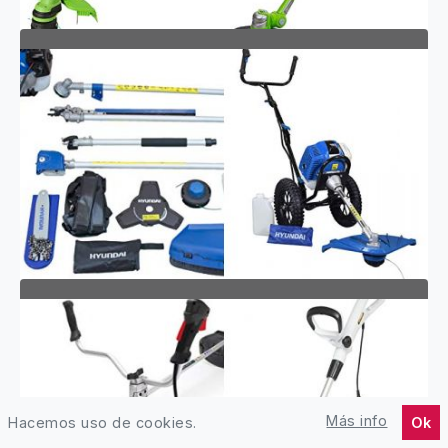
DESBROZADORAS
GREENWORKS TOOLS
DESBROZADORAS HYUNDAI
Más info
Hacemos uso de cookies.
Ok